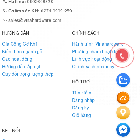
Hotline:
0902608828
Chăm sóc KH:
0274 9999 259
sales@vinahardware.com
HƯỚNG DẪN
CHÍNH SÁCH
Gia Công Cơ Khí
Hành trình Vinahardware
Kiến thức ngành gỗ
Phương châm hoạt động
Các hoạt động
Lĩnh vực hoạt động
Hướng dẫn lắp đặt
Chính sách nhà máy
Quy đổi trọng lượng thép
HỖ TRỢ
Tìm kiếm
Đăng nhập
Đăng ký
Giỏ hàng
KẾT NỐI