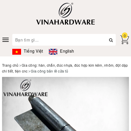
0
Toggle
navigation
Tiếng Việt
English
Trang chủ
Gia công: hàn, chấn, đúc nhựa, đúc hợp kim kẽm, nhôm, đột dập
chi tiết, tiện cnc
Gia công bản lề cửa tủ