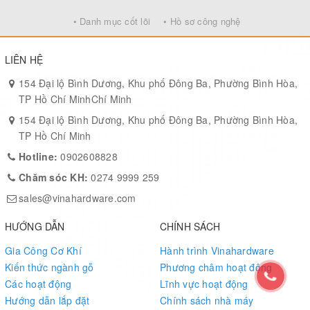
• Danh mục cốt lõi
• Hồ sơ công nghệ
LIÊN HỆ
154 Đại lộ Bình Dương, Khu phố Đông Ba, Phường Bình Hòa,
TP Hồ Chí MinhChí Minh
154 Đại lộ Bình Dương, Khu phố Đông Ba, Phường Bình Hòa,
TP Hồ Chí Minh
Hotline:
0902608828
Chăm sóc KH:
0274 9999 259
sales@vinahardware.com
Đặc Điểm Nổi Bật
HƯỚNG DẪN
CHÍNH SÁCH
Bàn viết tích hợp
: tiện lợi cho việc ghi chép và học tập.
Gia Công Cơ Khí
Hành trình Vinahardware
Kiến thức ngành gỗ
Phương châm hoạt động
Giá để sách dưới ghế:
cung cấp không gian lưu trữ cho
Các hoạt động
Lĩnh vực hoạt động
sách vở và các vật dụng cần thiết.
Hướng dẫn lắp đặt
Chính sách nhà máy