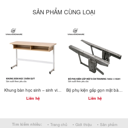
Lý tưởng cho các phòng học, khu vực học tập và thư viện,
SẢN PHẨM CÙNG LOẠI
chiếc ghế này tối ưu hóa không gian đồng thời thúc đẩy năng
suất. Chắc chắn, linh hoạt và chức năng, đây là lựa chọn ghế ngồi
tuyệt vời cho các môi trường giáo dục. Hãy tin tưởng
Vinahardware để sở hữu những sản phẩm nội thất học sinh chất
lượng và đáng tin cậy!
Ghế Học Sinh Có Bàn Viết Chất
Lượng Cao Vinahardware - Alibaba
(click tại
đây)
Khung bàn học sinh – sinh viên 750mm tháo ráp nhanh Vinahardware 2300.1.34805
Bộ phụ kiện gấp gọn mặt bàn training 1602.1.10281
Liên hệ
Liên hệ
Tìm kiếm nhiều:
• Trang chủ
• Giới thiệu
• Sản phẩm