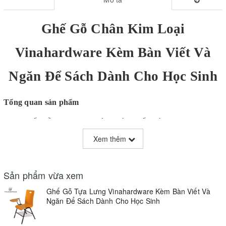
Ghế Gỗ Chân Kim Loại
Vinahardware Kèm Bàn Viết Và
Ngăn Để Sách Dành Cho Học Sinh
Tổng quan sản phẩm
Ghế gỗ tựa lưng kèm bàn viết và ngăn kim loại
Vinahardware là sự kết hợp hoàn hảo giữa tính thực tế, độ bền và
Xem thêm
thiết kế hiện đại, được chế tác đặc biệt dành cho học sinh. Với
mặt ngồi và tựa lưng bằng gỗ chắc chắn kết hợp với khung kim
loại mạnh mẽ, sản phẩm này đảm bảo mang đến sự thoải mái lâu
Sản phẩm vừa xem
dài và độ tin cậy. Bàn viết gắn liền cung cấp một bề mặt tiện dụng
Ghế Gỗ Tựa Lưng Vinahardware Kèm Bàn Viết Và
để ghi chép, học tập hoặc các hoạt động khác, trong khi giá để
Ngăn Để Sách Dành Cho Học Sinh
sách dưới ghế là giải pháp lưu trữ thông minh cho sách giáo khoa
và các vật dụng cần thiết.