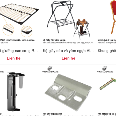
Giát vạt giường nan cong R1000XD2000mm – Mã 3101.1.01000
Kệ giày dép và yếm ngựa Vinahardware 2302.1.64006
Liên hệ
Liên hệ