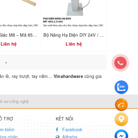
Khóa Lục Giác M8 – Mã 8501.4.08827
Bộ Nâng Hạ Điện DIY 24V / 220V – Cơ Cấu Nâng Bàn Tatami – Mã 1802.2.31665
Liên hệ
Liên hệ
»
n lề, ray trượt, tay nắm…
Vinahardware
cũng gia
Hồ sơ công nghệ
Ỗ TRỢ
KẾT NỐI
ìm kiếm
Facebook
ăng nhập
Alibaba