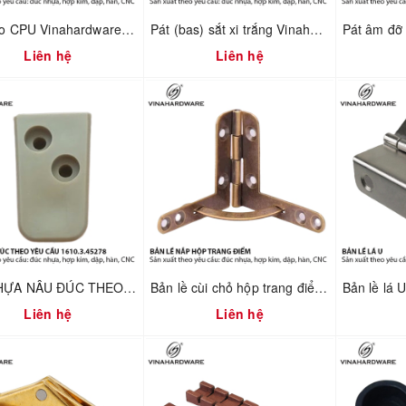
Giá treo CPU Vinahardware mã 4100.1.33001
Pát (bas) sắt xi trắng Vinahardware mã 1608.4.60404
Liên hệ
Liên hệ
PÁT NHỰA NÂU ĐÚC THEO YÊU CẦU – VINAHARDWARE – 1610.3.45278
Bản lề cùi chỏ hộp trang điểm Vinahardware 7100.4.01118
Liên hệ
Liên hệ