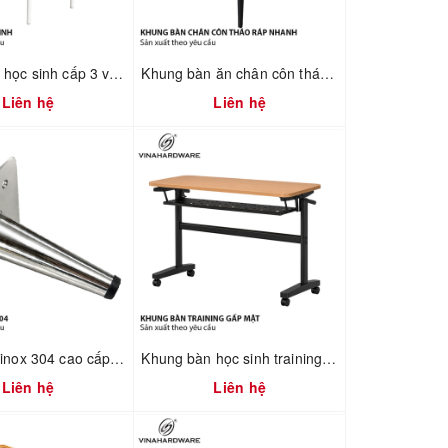
Khung ghế học sinh cấp 3 và đại học - 2300.1.02596 - D360xR360xC440mm
Khung bàn ăn chân côn tháo ráp nhanh 2300.1.73736
Liên hệ
Liên hệ
Chân sofa inox 304 cao cấp 2100.1.01182
Khung bàn học sinh training gấp mặt xếp gọn có hộc bàn Vinahardware - 2300.1.07409
Liên hệ
Liên hệ