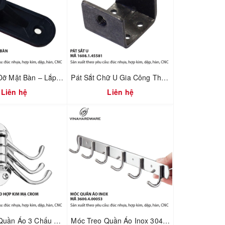
Pát Nhựa Đỡ Mặt Bàn – Lắp Ráp Nhanh & Chuẩn Khoảng Hở | Mã 1610.3.20521
Pát Sắt Chữ U Gia Công Theo Yêu Cầu – Liên Kết Ngành Gỗ & Cơ Khí | Mã 1608.1.45581
Liên hệ
Liên hệ
Móc Treo Quần Áo 3 Chấu Gấp Xếp Mạ Crom – Gắn Tường | Mã 3600.4.02211
Móc Treo Quần Áo Inox 304 Gắn Tường – Dùng Cho Nhà Tắm & Nhà Bếp | Mã 3600.4.00053