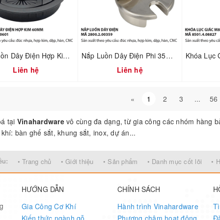
Nắp Luồn Dây Điện Hợp Kim Phi 60mm Sơn Đen – Mã 2800.4.10601
Nắp Luồn Dây Điện Phi 35mm – Hợp Kim Đúc Xi Mạ Nikel Xước Mờ | Mã 2800.2.00359
Liên hệ
Liên hệ
«
1
2
3
...
56
á tại
Vinahardware
vô cùng đa dạng, từ gia công các nhóm hàng bả
khí: bàn ghế sắt, khung sắt, inox, dự án...
ều:
• Trang chủ
• Giới thiệu
• Sản phẩm
• Danh mục cốt lõi
• 
HƯỚNG DẪN
CHÍNH SÁCH
H
ng
Gia Công Cơ Khí
Hành trình Vinahardware
T
Kiến thức ngành gỗ
Phương châm hoạt động
Đ