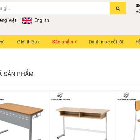
0
Hỗ
ếng Việt
English
chủ
Giới thiệu
Sản phẩm
Danh mục cốt lõi
H
CẢ SẢN PHẨM