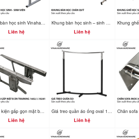
Khung bàn học sinh Vinahardware sơn xám – 2300.3.12908
Khung bàn học sinh – sinh viên 750mm tháo ráp nhanh Vinahardware 2300.1.34805
Liên hệ
Liên hệ
Bộ phụ kiện gấp gọn mặt bàn training 1602.1.10281
Giá treo quần áo ống oval 1900.1.13506
Liên hệ
Liên hệ