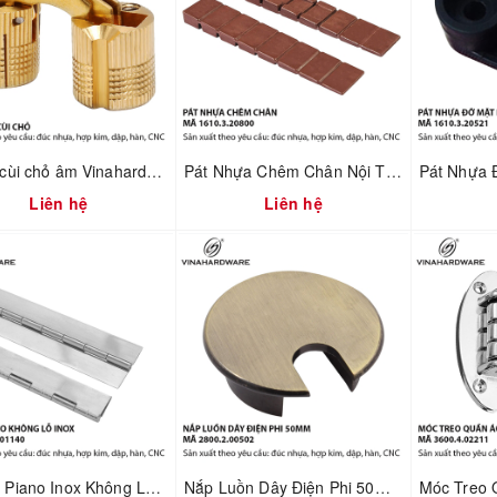
Bản lề cùi chỏ âm Vinahardware 1260.2.10897
Pát Nhựa Chêm Chân Nội Thất – Xử Lý Nền Không Phẳng | Mã 1610.3.20800
Liên hệ
Liên hệ
Bản Lề Piano Inox Không Lỗ – Sản Xuất Theo MOQ | Mã 1240.1.50160
Nắp Luồn Dây Điện Phi 50mm Hợp Kim Đúc Xi Mạ Giả Cổ – Mã 2800.2.00502