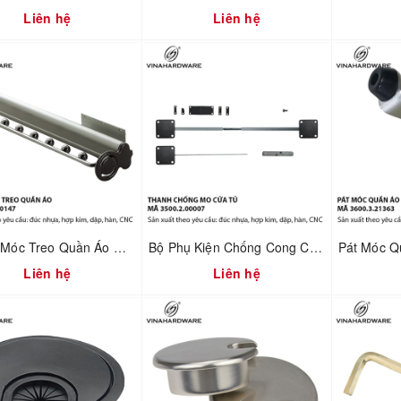
Liên hệ
Liên hệ
Thanh Móc Treo Quần Áo Gắn Nóc Tủ Dài 480mm – Vinahardware | Mã 3600.2.00147
Bộ Phụ Kiện Chống Cong Cửa Tủ – Điều Chỉnh Cánh Cửa | Mã 3500.2.00007
Liên hệ
Liên hệ