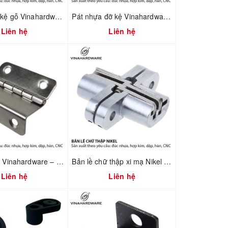
Pát âm đỡ kệ gỗ Vinahardware mã 1608.1.00017
Pát nhựa đỡ kệ Vinahardware mã 1610.4.01240
Liên hệ
Liên hệ
Bản lề lá U Vinahardware – 1260.3.11009
Bản lề chữ thập xi mạ Nikel Vinahardware 1260.4.11029
Liên hệ
Liên hệ