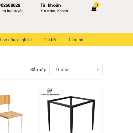
902608828
Tài khoản
0
 trợ trực tuyến
Xin chào, Khách
ồ sơ công nghệ
Tin tức
Liên hệ
Sắp xếp:
Thứ tự