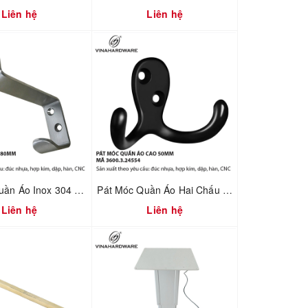
Liên hệ
Liên hệ
Pát Móc Quần Áo Inox 304 Không Rỉ Tích Hợp Chặn Cửa – Dài 80mm | Mã 3600.3.21363
Pát Móc Quần Áo Hai Chấu Màu Đen Cao 50mm – Vinahardware | Mã 3600.3.24554
Liên hệ
Liên hệ