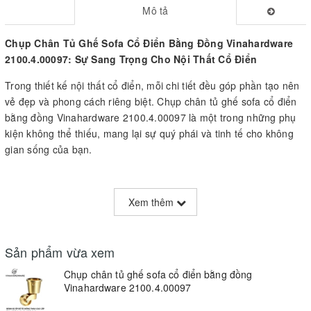
Mô tả
Chụp Chân Tủ Ghế Sofa Cổ Điển Bằng Đồng Vinahardware
2100.4.00097: Sự Sang Trọng Cho Nội Thất Cổ Điển
Trong thiết kế nội thất cổ điển, mỗi chi tiết đều góp phần tạo nên
vẻ đẹp và phong cách riêng biệt. Chụp chân tủ ghế sofa cổ điển
bằng đồng Vinahardware 2100.4.00097 là một trong những phụ
kiện không thể thiếu, mang lại sự quý phái và tinh tế cho không
gian sống của bạn.
Đặc Điểm Nổi Bật:
Xem thêm
Chất Liệu Đồng Cao Cấp
:
Chụp chân này được chế tạo từ đồng chất lượng cao, đảm bảo độ
Sản phẩm vừa xem
bền và khả năng chống gỉ sét. Đồng là vật liệu truyền thống trong
thiết kế nội thất, giúp giữ được vẻ đẹp và tuổi thọ cho sản phẩm.
Chụp chân tủ ghế sofa cổ điển bằng đồng
Thiết Kế Cổ Điển Tinh Tế
:
Vinahardware 2100.4.00097
Với phong cách thiết kế cổ điển, sản phẩm này mang lại cảm giác