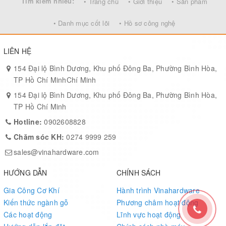
Tìm kiếm nhiều:
• Trang chủ
• Giới thiệu
• Sản phẩm
• Danh mục cốt lõi
• Hồ sơ công nghệ
LIÊN HỆ
154 Đại lộ Bình Dương, Khu phố Đông Ba, Phường Bình Hòa,
TP Hồ Chí MinhChí Minh
154 Đại lộ Bình Dương, Khu phố Đông Ba, Phường Bình Hòa,
TP Hồ Chí Minh
Hotline:
0902608828
Chăm sóc KH:
0274 9999 259
sales@vinahardware.com
HƯỚNG DẪN
CHÍNH SÁCH
Gia Công Cơ Khí
Hành trình Vinahardware
Kiến thức ngành gỗ
Phương châm hoạt động
Các hoạt động
Lĩnh vực hoạt động