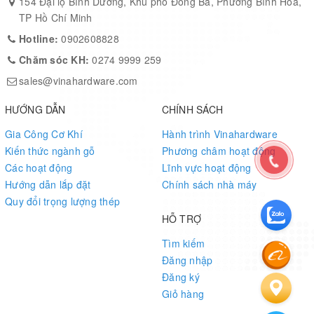
154 Đại lộ Bình Dương, Khu phố Đông Ba, Phường Bình Hòa,
TP Hồ Chí Minh
Hotline:
0902608828
Chăm sóc KH:
0274 9999 259
sales@vinahardware.com
HƯỚNG DẪN
CHÍNH SÁCH
Gia Công Cơ Khí
Hành trình Vinahardware
Kiến thức ngành gỗ
Phương châm hoạt động
Các hoạt động
Lĩnh vực hoạt động
Hướng dẫn lắp đặt
Chính sách nhà máy
Quy đổi trọng lượng thép
HỖ TRỢ
Tìm kiếm
Đăng nhập
Đăng ký
Giỏ hàng