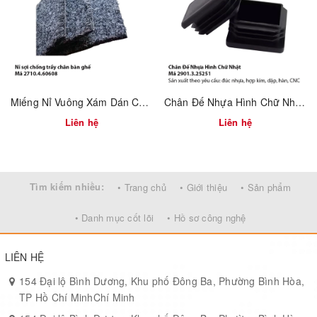
Miếng Nỉ Vuông Xám Dán Chân Bàn Ghế – Bảo Vệ Nền Nhà, Chống Trầy Xước Hiệu Quả | Mã 2710.4.60608
Chân Đế Nhựa Hình Chữ Nhật – Mã 2901.3.25251
Liên hệ
Liên hệ
Tìm kiếm nhiều:
• Trang chủ
• Giới thiệu
• Sản phẩm
• Danh mục cốt lõi
• Hồ sơ công nghệ
LIÊN HỆ
154 Đại lộ Bình Dương, Khu phố Đông Ba, Phường Bình Hòa,
TP Hồ Chí MinhChí Minh