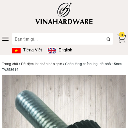
0
Toggle
navigation
Tiếng Việt
English
Trang chủ
Đế đệm lót chân bàn ghế
Chân tăng chỉnh loại đế nhỏ 15mm
TA258616