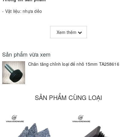
- Vật liệu: nhựa dẻo
- Màu sắc: đen hoặc nâu theo yêu cầu
Xem thêm
- Kích thước: M6x20mm
Kích thước/Sizes
Tên sản phẩm/Items
Sản phẩm vừa xem
AxBxC (mm)
Chân tăng chỉnh loại đế nhỏ 15mm TA258616
Chân tăng chỉnh loại đế nhỏ 15mm
6x7x15mm
bulong 6x20mm TA258616
SẢN PHẨM CÙNG LOẠI