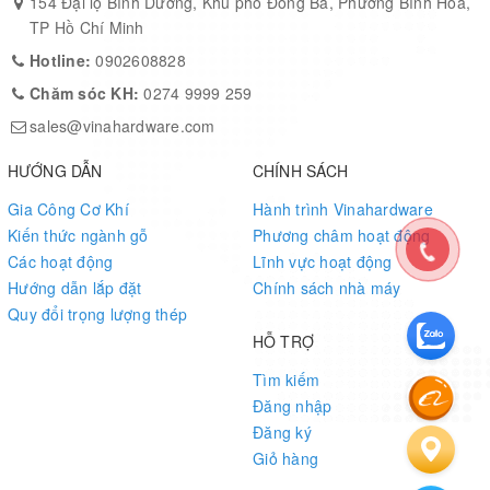
154 Đại lộ Bình Dương, Khu phố Đông Ba, Phường Bình Hòa,
TP Hồ Chí Minh
Hotline:
0902608828
Chăm sóc KH:
0274 9999 259
sales@vinahardware.com
HƯỚNG DẪN
CHÍNH SÁCH
Gia Công Cơ Khí
Hành trình Vinahardware
Kiến thức ngành gỗ
Phương châm hoạt động
Các hoạt động
Lĩnh vực hoạt động
Hướng dẫn lắp đặt
Chính sách nhà máy
Quy đổi trọng lượng thép
HỖ TRỢ
Tìm kiếm
Đăng nhập
Đăng ký
Giỏ hàng