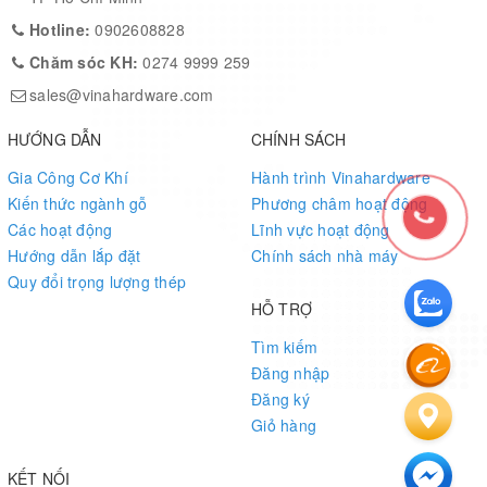
Hotline:
0902608828
Chăm sóc KH:
0274 9999 259
sales@vinahardware.com
HƯỚNG DẪN
CHÍNH SÁCH
Gia Công Cơ Khí
Hành trình Vinahardware
Kiến thức ngành gỗ
Phương châm hoạt động
Các hoạt động
Lĩnh vực hoạt động
Hướng dẫn lắp đặt
Chính sách nhà máy
Quy đổi trọng lượng thép
HỖ TRỢ
Tìm kiếm
Đăng nhập
Đăng ký
Giỏ hàng
KẾT NỐI