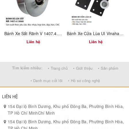
Chịu lực tốt, không cong vênh – phù hợp tủ cao tải trọng
trung bình
Dễ lắp – dễ thay thế – dùng linh hoạt cho cả gỗ và nhôm
🔹 Ứng dụng:
Bánh Xe Sắt Rãnh V 1407.4.13060
Bánh Xe Cửa Lùa UI Vinahardware – Mã 1410.4.01019
Tủ áo lùa, tủ hồ sơ văn phòng, ngăn kéo lớn, cánh lùa trượt
Liên hệ
Liên hệ
ngang trong nội thất
🔹 Tùy chọn theo yêu cầu:
Thay đổi màu sắc
Tìm kiếm nhiều:
• Trang chủ
• Giới thiệu
• Sản phẩm
Logo dập nổi
• Danh mục cốt lõi
• Hồ sơ công nghệ
Sản xuất OEM số lượng lớn cho nhà máy
LIÊN HỆ
154 Đại lộ Bình Dương, Khu phố Đông Ba, Phường Bình Hòa,
TP Hồ Chí MinhChí Minh
154 Đại lộ Bình Dương, Khu phố Đông Ba, Phường Bình Hòa,
TP Hồ Chí Minh