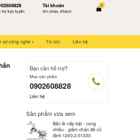
902608828
Tài khoản
0
 trợ trực tuyến
Xin chào, Khách
ồ sơ công nghệ
Tin tức
Liên hệ
chấn
Bạn cần hỗ trợ?
Mua sản phẩm
0902608828
Liên hệ
Sản phẩm vừa xem
Bản lề nắp bật - cong
nhiều - giảm chấn đế cố
định 1200.2.01333