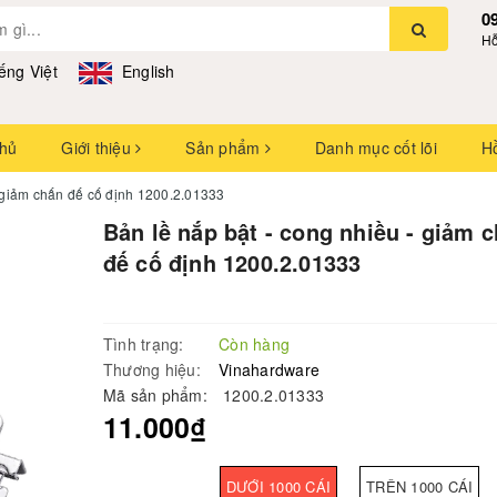
0
Hỗ
ếng Việt
English
chủ
Giới thiệu
Sản phẩm
Danh mục cốt lõi
H
- giảm chấn đế cố định 1200.2.01333
Bản lề nắp bật - cong nhiều - giảm 
đế cố định 1200.2.01333
Tình trạng:
Còn hàng
Thương hiệu:
Vinahardware
Mã sản phẩm:
1200.2.01333
11.000₫
DƯỚI 1000 CÁI
TRÊN 1000 CÁI