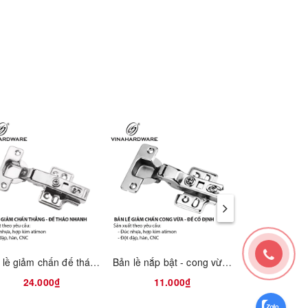
Bản lề giảm chấn đế tháo nhanh - loại thẳng 1201.2.01041
Bản lề nắp bật - cong vừa - giảm chấn đế cố định 1200.2.01332
24.000₫
11.000₫
11.0