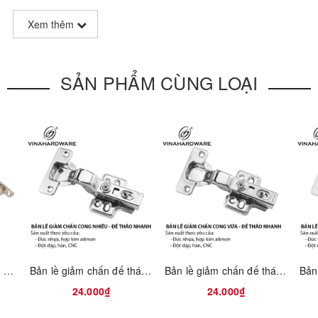
Xem thêm
SẢN PHẨM CÙNG LOẠI
Bản lề cup 26mm giảm chấn - Mã 1204.4.11041
Bản lề giảm chấn đế tháo nhanh - loại cong nhiều 1201.2.01043
Bản lề giảm chấn đế tháo nhanh - loại cong vừa 1201.2.01042
24.000₫
24.000₫