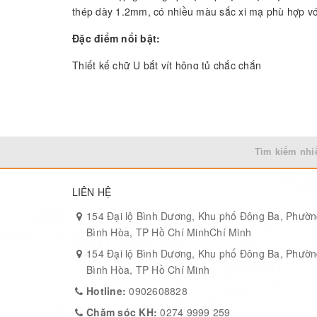
thép dày 1.2mm, có nhiều màu sắc xi mạ phù hợp với
Đặc điểm nổi bật:
Thiết kế chữ U bắt vít hông tủ chắc chắn
Gia công từ thép dày 1.2mm – cứng cáp, chịu lực tốt
Màu sắc xi mạ: đồng giả cổ / nikel / đen
Vận hành mượt, không rung lắc
Tìm kiếm nhi
Nhận đặt hàng OEM, sản xuất theo mẫu riêng
LIÊN HỆ
Thông tin kỹ thuật:
154 Đại lộ Bình Dương, Khu phố Đông Ba, Phườ
Mã: 1260.3.11029
Bình Hòa, TP Hồ Chí MinhChí Minh
Kích thước: Dài 40mm, rộng mỗi lá 20mm
154 Đại lộ Bình Dương, Khu phố Đông Ba, Phườ
Bình Hòa, TP Hồ Chí Minh
Vật liệu: Thép
Hotline:
0902608828
Màu sắc: Đồng giả cổ / Nikel / Đen
Chăm sóc KH:
0274 9999 259