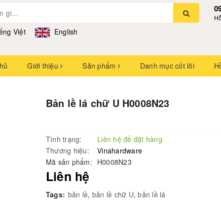
0
Hỗ
ếng Việt
English
chủ
Giới thiệu
Sản phẩm
Danh mục cốt lõi
H
Bản lề lá chữ U H0008N23
Tình trạng:
Liên hệ để đặt hàng
Thương hiệu:
Vinahardware
Mã sản phẩm:
H0008N23
Liên hệ
Tags:
bản lề
,
bản lề chữ U
,
bản lề lá