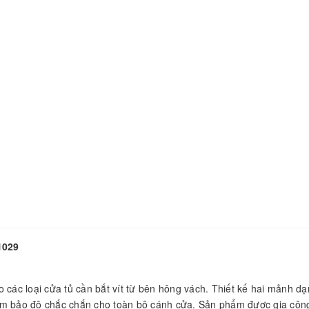
1029
 các loại cửa tủ cần bắt vít từ bên hông vách. Thiết kế hai mảnh d
à đảm bảo độ chắc chắn cho toàn bộ cánh cửa. Sản phẩm được gia côn