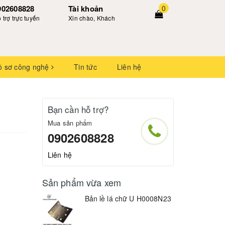
902608828
Tài khoản
0
 trợ trực tuyến
Xin chào, Khách
ồ sơ công nghệ
Tin tức
Liên hệ
Bạn cần hỗ trợ?
Mua sản phẩm
0902608828
Liên hệ
Sản phẩm vừa xem
Bản lề lá chữ U H0008N23