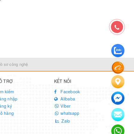
Hồ sơ công nghệ
Ỗ TRỢ
KẾT NỐI
ìm kiếm
Facebook
ăng nhập
Alibaba
ăng ký
Viber
iỏ hàng
whatsapp
Zalo