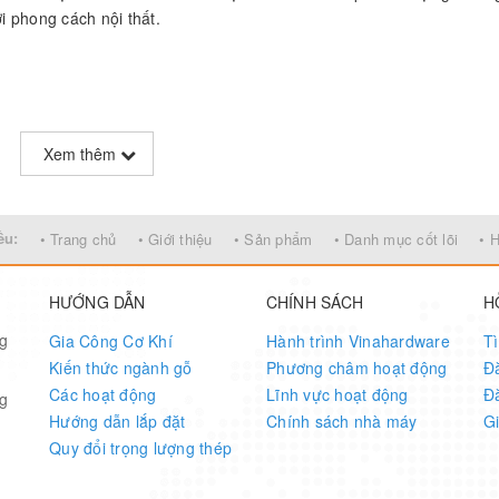
 phong cách nội thất.
Xem thêm
ều:
• Trang chủ
• Giới thiệu
• Sản phẩm
• Danh mục cốt lõi
• 
HƯỚNG DẪN
CHÍNH SÁCH
H
ng
Gia Công Cơ Khí
Hành trình Vinahardware
T
Kiến thức ngành gỗ
Phương châm hoạt động
Đ
Các hoạt động
Lĩnh vực hoạt động
Đ
ng
Hướng dẫn lắp đặt
Chính sách nhà máy
G
Quy đổi trọng lượng thép