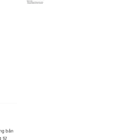
ạng bản
g từ