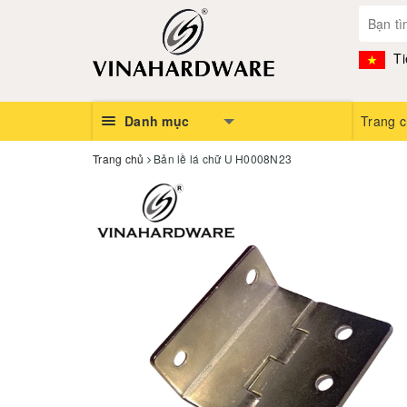
Ti
Danh mục
Trang 
Trang chủ
Bản lề lá chữ U H0008N23