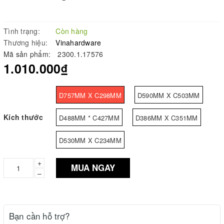
Tình trạng:
Còn hàng
Thương hiệu:
Vinahardware
Mã sản phẩm:
2300.1.17576
1.010.000₫
D757MM X C298MM
D590MM X C503MM
Kích thước
D488MM * C427MM
D386MM X C351MM
D530MM X C234MM
+
MUA NGAY
–
Bạn cần hỗ trợ?