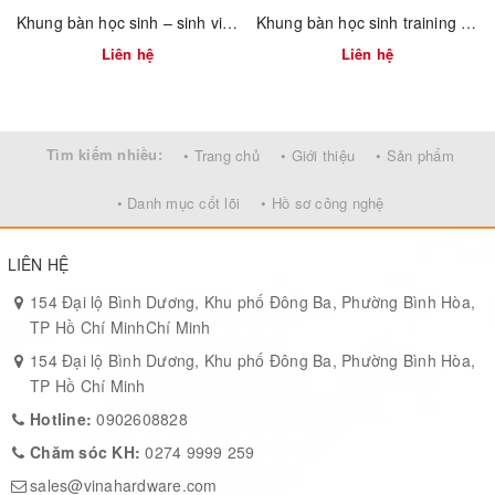
Khung bàn học sinh – sinh viên 750mm tháo ráp nhanh Vinahardware 2300.1.34805
Khung bàn học sinh training gấp mặt xếp gọn có hộc bàn Vinahardware - 2300.1.07409
Liên hệ
Liên hệ
Tìm kiếm nhiều:
• Trang chủ
• Giới thiệu
• Sản phẩm
• Danh mục cốt lõi
• Hồ sơ công nghệ
LIÊN HỆ
154 Đại lộ Bình Dương, Khu phố Đông Ba, Phường Bình Hòa,
TP Hồ Chí MinhChí Minh
154 Đại lộ Bình Dương, Khu phố Đông Ba, Phường Bình Hòa,
TP Hồ Chí Minh
Hotline:
0902608828
Chăm sóc KH:
0274 9999 259
Đặc Điểm Nổi Bật
sales@vinahardware.com