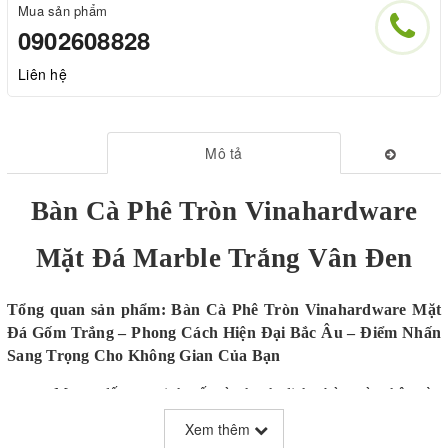
Mua sản phẩm
0902608828
Liên hệ
Mô tả
Bàn Cà Phê Tròn Vinahardware
Mặt Đá Marble Trắng Vân Đen
Tổng quan sản phẩm:
Bàn Cà Phê Tròn Vinahardware Mặt
Đá Gốm Trắng – Phong Cách Hiện Đại Bắc Âu – Điểm Nhấn
Sang Trọng Cho Không Gian Của Bạn
Mang đến sự tinh tế và thanh lịch, bàn cà phê tròn
Vinahardware mặt đá marble trắng vân đen là lựa chọn hoàn hảo
Xem thêm
cho những ai yêu thích sự kết hợp giữa thẩm mỹ hiện đại và tính