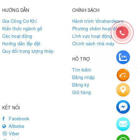
Bề mặt đá cao cấp: Bền bỉ, dễ lau chùi và chống mài mòn
HƯỚNG DẪN
CHÍNH SÁCH
trong quá trình sử dụng.
Gia Công Cơ Khí
Hành trình Vinahardware
Khung bàn sơn tĩnh điện: Đảm bảo độ ổn định, chắc chắn
Kiến thức ngành gỗ
Phương châm hoạt động
và chống gỉ.
Các hoạt động
Lĩnh vực hoạt động
Hướng dẫn lắp đặt
Chính sách nhà máy
Thiết kế tối ưu: Cho phép xếp xen nhiều kích thước một
Quy đổi trọng lượng thép
cách tiện lợi, giúp tiết kiệm không gian và tạo điểm nhấn tinh tế
HỖ TRỢ
cho không gian.
Tìm kiếm
Thông số kỹ thuật
Đăng nhập
Đăng ký
Mặt Bàn:
Giỏ hàng
Chất liệu:
Đá marble
KẾT NỐI
Kích thước mặt bàn:
Có sẵn nhiều kích thước để phù hợp
Facebook
với khung bàn
Alibaba
Viber
Màu sắc mặt bàn:
Trắng vân đen